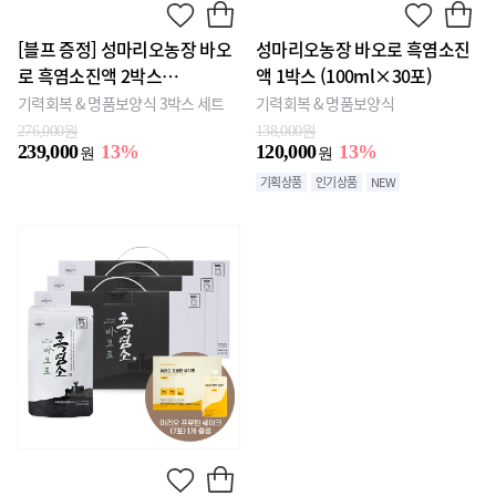
[블프 증정] 성마리오농장 바오
성마리오농장 바오로 흑염소진
로 흑염소진액 2박스
액 1박스 (100ml×30포)
(100ml×30포)X2 + 마리오 프
기력회복 & 명품보양식 3박스 세트
기력회복 & 명품보양식
로틴 쉐이크(7포) 1개 증정
276,000원
138,000원
239,000
13%
120,000
13%
원
원
기획상품
인기상품
NEW