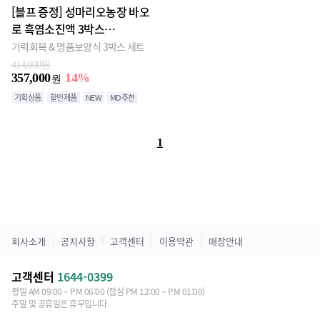
[블프 증정] 성마리오농장 바오
로 흑염소진액 3박스
(100ml×30포)X3 + 마리오 프
기력회복 & 명품보양식 3박스 세트
로틴 쉐이크(7포) 1개 증정
414,000원
357,000
14%
원
기획상품
할인제품
NEW
MD추천
1
회사소개
공지사항
고객센터
이용약관
매장안내
고객센터
1644-0399
평일 AM 09:00 ~ PM 06:00 (점심 PM 12:00 ~ PM 01:00)
주말 및 공휴일은 휴무입니다.