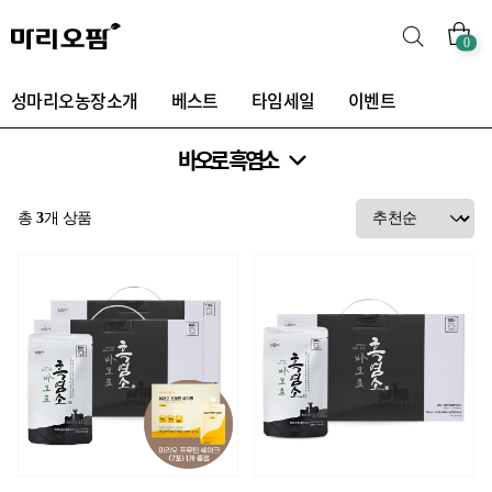
0
성마리오농장소개
베스트
타임세일
이벤트
바오로 흑염소
총
3
개 상품