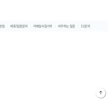
방침
제휴/입점문의
이메일수집거부
자주하는 질문
1:1문의