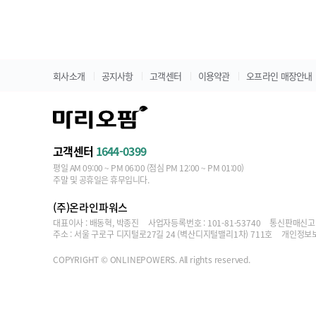
회사소개
공지사항
고객센터
이용약관
오프라인 매장안내
고객센터
1644-0399
평일 AM 09:00 ~ PM 06:00 (점심 PM 12:00 ~ PM 01:00)
주말 및 공휴일은 휴무입니다.
(주)온라인파워스
대표이사 : 배동혁, 박종진
사업자등록번호 : 101-81-53740
통신판매신고번호
주소 : 서울 구로구 디지털로27길 24 (벽산디지털밸리1차) 711호
개인정보보
COPYRIGHT © ONLINEPOWERS. All rights reserved.