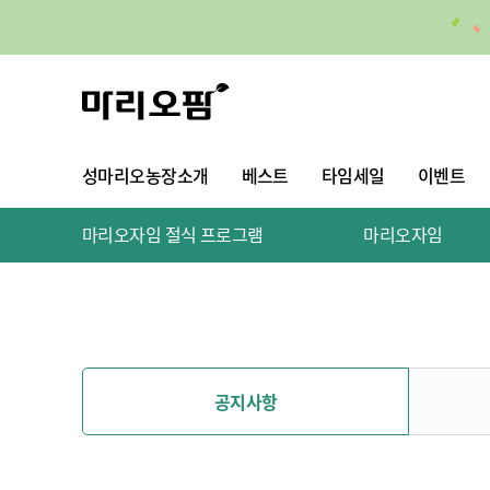
성마리오농장소개
베스트
타임세일
이벤트
마리오자임 절식 프로그램
마리오자임
공지사항