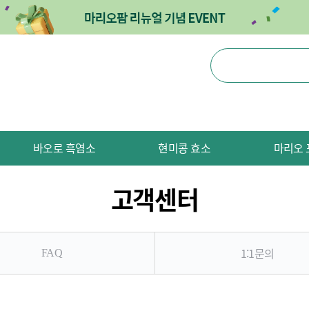
바오로 흑염소
현미콩 효소
마리오 
고객센터
1:1문의
FAQ